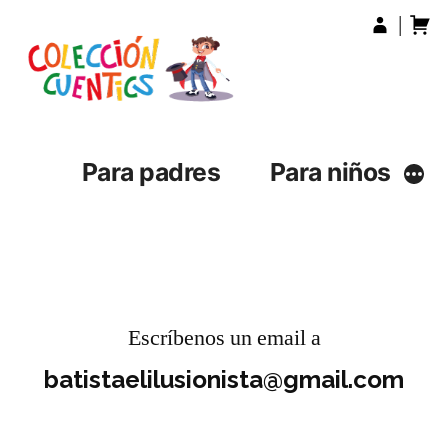
Ir
|
al
contenido
Para padres
Para niños
Más
Escríbenos un email a
batistaelilusionista@g
mail.com